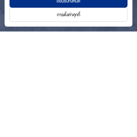
ยอมรับทั้งหมด
การตั้งค่าคุกกี้
มุ่งมั่นดำเนินธุรกิจควบคู่ไปกับ
การตอบแทนสังคม
ตลอดระยะเวลากว่าศตวรรษโอสถสภาดำเนินธุรกิจไปควบคู่
กับการดูแลสังคมผ่านกิจกรรมมากมาย โดยการประสาน
ความร่วมมือจากทั้งผู้บริหาร พนักงาน พันธมิตร
ไปจนถึง
หน่วยงานภายนอก เพื่อสร้างเครือข่ายที่แข็งแกร่งในการเป็น
พลังเพื่อเสริมสร้างชีวิตให้แก่คนในสังคมอย่างยั่งยืน
โดยดำเนินการใน 2 มิติ ได้แก่ มูลนิธิโอสถสภา และกิจกรรม
เพื่อสังคม