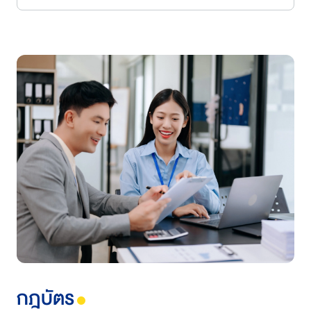
กฎบัตร