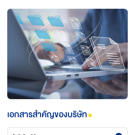
เอกสารสำคัญของบริษัท