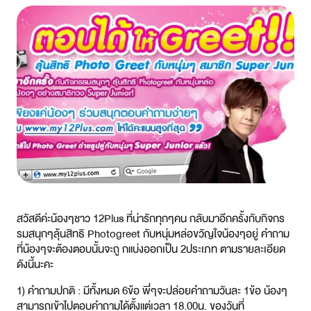
สวัสดีค่ะน้องๆชาว 12Plus ที่น่ารักทุกๆคน กลับมาอีกครั้งกับกิจกร
รมสนุกๆลุ้นสิทธิ Photogreet กับหนุ่มหล่อขวัญใจน้องๆอยู่ คำถาม
ที่น้องๆจะต้องตอบนั้นจะถู กแบ่งออกเป็น 2ประเภท ตามรายละเอียด
ดังนี้นะคะ
1) คำถามปกติ : มีทั้งหมด 6ข้อ พี่ๆจะปล่อยคำถามวันละ 1ข้อ น้องๆ
สามารถเข้าไปตอบคำถามได้ตั้งแต่เวลา 18.00น. ของวันที่