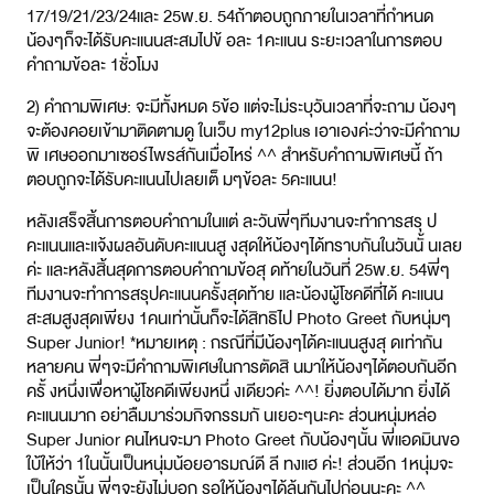
17/19/21/23/24และ 25พ.ย. 54ถ้าตอบถูกภายในเวลาที่กำหนด
น้องๆก็จะได้รับคะแนนสะสมไปข้ อละ 1คะแนน ระยะเวลาในการตอบ
คำถามข้อละ 1ชั่วโมง
2) คำถามพิเศษ: จะมีทั้งหมด 5ข้อ แต่จะไม่ระบุวันเวลาที่จะถาม น้องๆ
จะต้องคอยเข้ามาติดตามดู ในเว็บ my12plus เอาเองค่ะว่าจะมีคำถาม
พิ เศษออกมาเซอร์ไพรส์กันเมื่อไหร่ ^^ สำหรับคำถามพิเศษนี้ ถ้า
ตอบถูกจะได้รับคะแนนไปเลยเต็ มๆข้อละ 5คะแนน!
หลังเสร็จสิ้นการตอบคำถามในแต่ ละวันพี่ๆทีมงานจะทำการสรุ ป
คะแนนและแจ้งผลอันดับคะแนนสู งสุดให้น้องๆได้ทราบกันในวันนั้ นเลย
ค่ะ และหลังสิ้นสุดการตอบคำถามข้อสุ ดท้ายในวันที่ 25พ.ย. 54พี่ๆ
ทีมงานจะทำการสรุปคะแนนครั้งสุดท้าย และน้องผู้โชคดีที่ได้ คะแนน
สะสมสูงสุดเพียง 1คนเท่านั้นก็จะได้สิทธิไป Photo Greet กับหนุ่มๆ
Super Junior! *หมายเหตุ : กรณีที่มีน้องๆได้คะแนนสูงสุ ดเท่ากัน
หลายคน พี่ๆจะมีคำถามพิเศษในการตัดสิ นมาให้น้องๆได้ตอบกันอีก
ครั้ งหนึ่งเพื่อหาผู้โชคดีเพียงหนึ่ งเดียวค่ะ ^^! ยิ่งตอบได้มาก ยิ่งได้
คะแนนมาก อย่าลืมมาร่วมกิจกรรมกั นเยอะๆนะคะ ส่วนหนุ่มหล่อ
Super Junior คนไหนจะมา Photo Greet กับน้องๆนั้น พี่แอดมินขอ
ใบ้ให้ว่า 1ในนั้นเป็นหนุ่มน้อยอารมณ์ดี ลี ทงแฮ ค่ะ! ส่วนอีก 1หนุ่มจะ
เป็นใครนั้น พี่ๆจะยังไม่บอก รอให้น้องๆได้ลุ้นกันไปก่อนนะคะ ^^