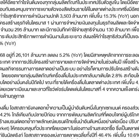
ลให้อัตรากำไรขั้นต้นของทุกกลุ่มผลิตภัณฑ์ในประเทศปรับตัวสูงขึ้น โดยมีอัตรา
อบกับแรงหนุนจากการขยายตัวของสัดส่วนรายได้ในตลาดต่างประเทศซึ่งมีอัตรากํ
ทมีกำไรสุทธิจากการดำเนินงานปกติ 3,503 ล้านบาท เพิ่มขึ้น 15.3% (YoY) นอกจาก
ครงสร้างธุรกิจในไตรมาส 1 ผ่านการจำหน่ายเงินลงทุนในธุรกิจผลิตและจัดจ
ำนวน 295 ล้านบาท และมีการบันทึกค่าใช้จ่ายสุทธิจำนวน 130 ล้านบาท เพื
ระดับประสิทธิภาพการดำเนินงานในระยะยาว ส่งผลให้กำไรสุทธิส่วนที่เป็นของบร
.8% (YoY)
568 อยู่ที่ 26,101 ล้านบาท ลดลง 5.2% (YoY) โดยมีสาเหตุหลักจากการชะล
ประเทศ จากการปรับโครงสร้างการขายและการจัดจำหน่ายในช่วงต้นปี เพื่อสร้าง
ัดผลกิจกรรมทางการตลาดอย่างเป็นระบบ อย่างไรก็ตามการปรับโครงสร้างดัง
ัง โดยยอดขายกลุ่มผลิตภัณฑ์เครื่องดื่มในประเทศกลับมาเติบโต 2.8% สะท้อนให้
ตอย่างมั่นคงในปีถัดไป ขณะที่รายได้เครื่องดื่มในตลาดต่างประเทศ เพิ่มขึ้น 
ยเฉพาะเมียนมาและลาวที่โชว์ฟอร์มโดดเด่นในไตรมาสที่ 4 จากความแข็งแกร่
จัยด้านฤดูกาล
่องดื่ม โอสถสภายังคงตอกย้ำความเป็นผู้นำอันดับหนึ่งในทุกเซกเมนต์ ครองส่ว
ที่ 44.2% ใกล้เคียงกับปลายปีก่อน จากการพัฒนาผลิตภัณฑ์ที่ตอบโจทย์ผู้บริโภ
งแบรนด์ตอกย้ำภาพลักษณ์แบรนด์ไทยชั้นนำอันดับหนึ่งอย่างต่อเนื่อง ปรับก
et) ให้ครอบคลุมทั่วประเทศโดยเฉพาะในช่องทางร้านสะดวกซื้อ ซึ่งเป็นตลาดที
ฟังก์ชันนัลดริงก์ โอสถสภาครองแบ่งการตลาดเฉลี่ยทั้งปีที่ 46.4% เพิ่มขึ้น 1