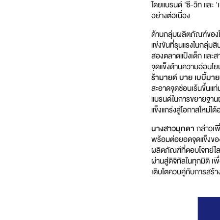
โดยแบรนด์ ‘ซี-วิท และ 
อย่างต่อเนื่อง
ด้านกลุ่มผลิตภัณฑ์ของใ
แข่งขันที่รุนแรงในกลุ่
สองตลาดแป้งเด็ก และสา
จุดแข็งด้านความอ่อนโย
ร้ามายด์ บาย เบบี้มาย
สะอาดจุดซ่อนเร้นขึ้นแ
แบรนด์ในการขยายฐานผู
แข็งแกร่งสู่โอกาสใหม่ได
นางสาวมุกดา
กล่าวเพิ
พร้อมต่อยอดจุดแข็งของ
ผลิตภัณฑ์ที่ตอบโจทย์ไล
ผ่านสู่ดิจิทัลในทุกมิ
เติบโตควบคู่กับการสร้างคุ