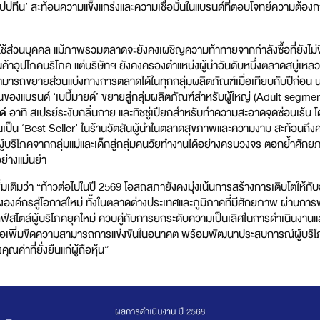
‘เปปทีน’ สะท้อนความแข็งแกร่งและความเชื่อมั่นในแบรนด์ที่ตอบโจทย์ความต้องกา
ช้ส่วนบุคคล แม้ภาพรวมตลาดจะยังคงเผชิญความท้าทายจากกำลังซื้อที่ยังไม่ฟื้
มสินค้าอุปโภคบริโภค แต่บริษัทฯ ยังคงครองตำแหน่งผู้นำอันดับหนึ่งตลาดสบู่เหล
มารถขยายส่วนแบ่งทางการตลาดได้ในทุกกลุ่มผลิตภัณฑ์เมื่อเทียบกับปีก่อน น
นของแบรนด์ ‘เบบี้มายด์’ ขยายสู่กลุ่มผลิตภัณฑ์สำหรับผู้ใหญ่ (Adult segme
ด์
อาทิ สเปรย์ระงับกลิ่นกาย และทิชชู่เปียกสำหรับทำความสะอาดจุดซ่อนเร้น
ท่นเป็น ‘Best Seller’ ในร้านวัตสันผู้นำในตลาดสุขภาพและความงาม สะท้อน
้บริโภคจากกลุ่มแม่และเด็กสู่กลุ่มคนวัยทำงานได้อย่างครบวงจร ตอกย้ำศ
้อย่างแม่นยำ
่มเติมว่า “ก้าวต่อไปในปี 2569 โอสถสภายังคงมุ่งเน้นการสร้างการเติบโตให้กับธ
องค์กรสู่โอกาสใหม่ ทั้งในตลาดต่างประเทศและภูมิภาคที่มีศักยภาพ ผ่านก
ฟ์สไตล์ผู้บริโภคยุคใหม่ ควบคู่กับการยกระดับความเป็นเลิศในการดำเนินงานแ
ติ เพื่อเพิ่มขีดความสามารถการแข่งขันในอนาคต พร้อมพัฒนาประสบการณ์ผู้บริ
ณค่าที่ยั่งยืนแก่ผู้ถือหุ้น”