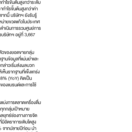
กำไรขั้นต้นสูงกว่าระดับ
าไรขั้นต้นสูงกว่าค่า
นี้ บริษัทฯ ยังรับรู้
ำหน่ายขวดแก้วในประเทศ
่อดำเนินการรวมศูนย์การ
ิษัทฯ อยู่ที่ 3,667
อตัวของยอดขายกลุ่ม
ฐานข้อมูลที่แม่นยำและ
กล่าวเริ่มส่งผลบวก
เห็นรากฐานที่แข็งแกร่ง
4.8% (YoY) คิดเป็น
งของแบรนด์และการใช้
นแบ่งการตลาดเครื่องดื่ม
คทุกกลุ่มเป้าหมาย
ลยุทธ์ช่องทางการจัด
่มีอัตราการเติบโตสูง
0.6% จากปลายปีก่อน นำ