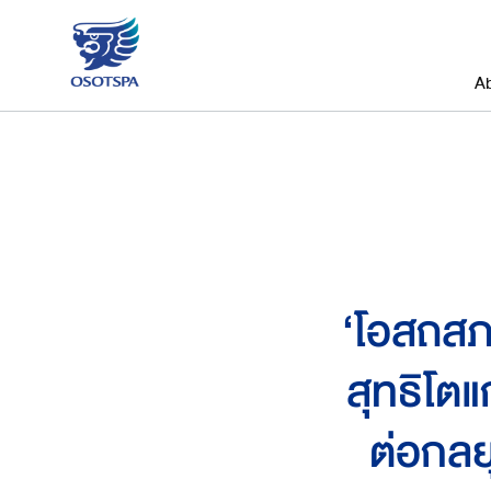
A
‘โอสถสภ
สุทธิโตแ
ต่อกลย