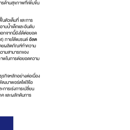
รด้านสุขภาพที่เพิ่มขึ้น
นตัวเต็มที่ และการ
วอาบน้ำเด็กและอันดับ
อกจากนี้ยังได้ต่อยอด
nt) ภายใต้แบรนด์
อัลต
 โดยผลิตภัณฑ์ทำความ
ถึงความสามารถของ
ักยภาพในการต่อยอดความ
ุรกิจหลักอย่างต่อเนื่อง
ารพัฒนาพอร์ตโฟลิโอ
ละการเร่งการเปลี่ยน
โภค และผลักดันการ