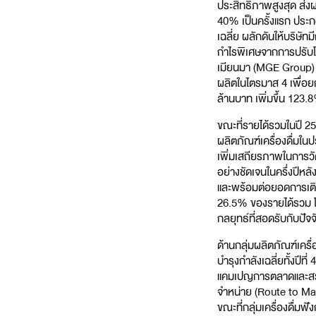
ประสิทธิภาพสูงสุด ส่งผ
40% เป็นครั้งแรก ประก
เฉลี่ย ผลักดันให้บริษั
กำไรพิเศษจากการปรับโ
เมียนมา (MGE Group) จ
ผลิตในไตรมาส 4 เพื่อยก
ล้านบาท เพิ่มขึ้น 123
ขณะที่รายได้รวมในปี 2
ผลิตภัณฑ์เครื่องดื่มใน
เพิ่มเสถียรภาพในการว
อย่างชัดเจนในครึ่งปีหล
และพร้อมต่อยอดการเติบโ
26.5% ของรายได้รวม โด
กลยุทธ์ที่สอดรับกับปัจ
ด้านกลุ่มผลิตภัณฑ์เครื
บำรุงกำลังเฉลี่ยทั้งปี
แคมเปญการตลาดและสร้า
จำหน่าย (Route to Mark
ขณะที่กลุ่มเครื่องดื่ม