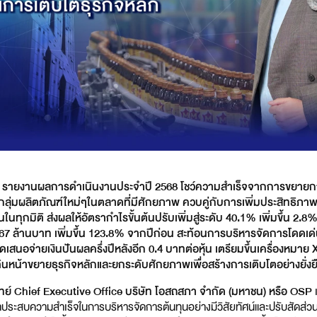
 รายงานผลการดำเนินงานประจำปี 2568 โชว์ความสำเร็จจากการขยายก
ู่กลุ่มผลิตภัณฑ์ใหม่ๆในตลาดที่มีศักยภาพ ควบคู่กับการเพิ่มประสิทธิภ
นทุกมิติ ส่งผลให้อัตรากำไรขั้นต้นปรับเพิ่มสู่ระดับ 40.1% เพิ่มขึ้น 2.8%
 3,667 ล้านบาท เพิ่มขึ้น 123.8% จากปีก่อน สะท้อนการบริหารจัดการโดดเ
สนอจ่ายเงินปันผลครึ่งปีหลังอีก 0.4 บาทต่อหุ้น เตรียมขึ้นเครื่องหมาย XD 
เดินหน้าขยายธุรกิจหลักและยกระดับศักยภาพเพื่อสร้างการเติบโตอย่างยั่งย
ย์ Chief Executive Office บริษัท โอสถสภา จำกัด (มหาชน) หรือ OSP
ระสบความสำเร็จในการบริหารจัดการต้นทุนอย่างมีวิสัยทัศน์และปรับสัดส่วน